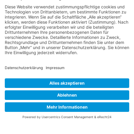
Sächsische Innnung
der Kälte- und Klimatechnik
Rathenaustr. 12
08468 Reichenbach
Tel.: 03765-521912
|
Mail
Interner Bereich
Datenschutz
|
Impressum