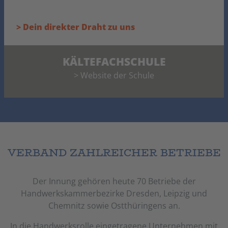
BEWIRB DICH JETZT:
> Dein direkter Draht zu uns
KÄLTEFACHSCHULE
> Website der Schule
VERBAND ZAHLREICHER BETRIEBE
Der Innung gehören heute 70 Betriebe der
Handwerkskammerbezirke Dresden, Leipzig und
Chemnitz sowie Ostthüringens an.
In die Handwerksrolle eingetragene Unternehmen mit